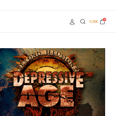
0
0,00
€