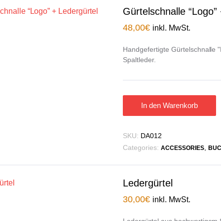
Gürtelschnalle “Logo” 
48,00
€
inkl. MwSt.
Handgefertigte Gürtelschnalle 
Spaltleder.
In den Warenkorb
SKU:
DA012
Categories:
,
ACCESSORIES
BUC
Ledergürtel
30,00
€
inkl. MwSt.
Ledergürtel aus hochwertigem S