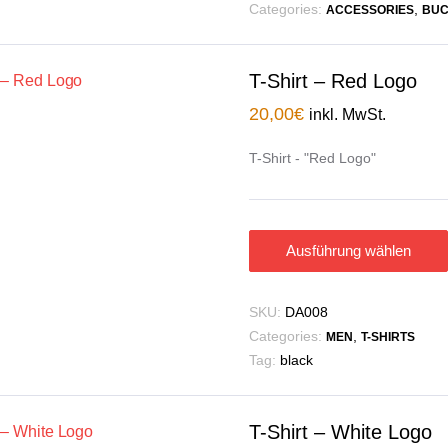
Categories:
,
ACCESSORIES
BUC
T-Shirt – Red Logo
20,00
€
inkl. MwSt.
T-Shirt - "Red Logo"
Ausführung wählen
SKU:
DA008
Categories:
,
MEN
T-SHIRTS
Tag:
black
T-Shirt – White Logo