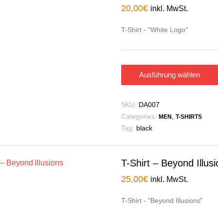
20,00
€
inkl. MwSt.
T-Shirt - "White Logo"
Ausführung wählen
SKU:
DA007
Categories:
,
MEN
T-SHIRTS
Tag:
black
T-Shirt – Beyond Illus
25,00
€
inkl. MwSt.
T-Shirt - "Beyond Illusions"