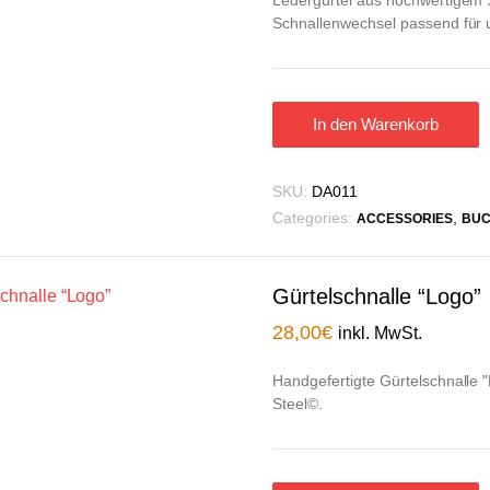
Schnallenwechsel passend für 
In den Warenkorb
SKU:
DA011
Categories:
,
ACCESSORIES
BUC
Gürtelschnalle “Logo”
28,00
€
inkl. MwSt.
Handgefertigte Gürtelschnalle "
Steel©.