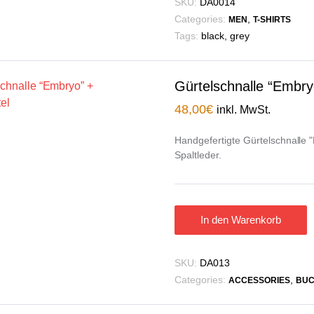
SKU:
DA0014
Categories:
,
MEN
T-SHIRTS
Tags:
black
,
grey
Gürtelschnalle “Embry
48,00
€
inkl. MwSt.
Handgefertigte Gürtelschnalle 
Spaltleder.
In den Warenkorb
SKU:
DA013
Categories:
,
ACCESSORIES
BUC