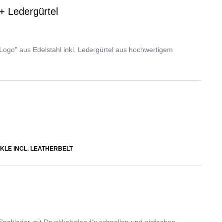
+ Ledergürtel
"Logo" aus Edelstahl inkl. Ledergürtel aus hochwertigem
KLE INCL. LEATHERBELT
paltleder mit Druckknöpfen für schnellen und einfachen