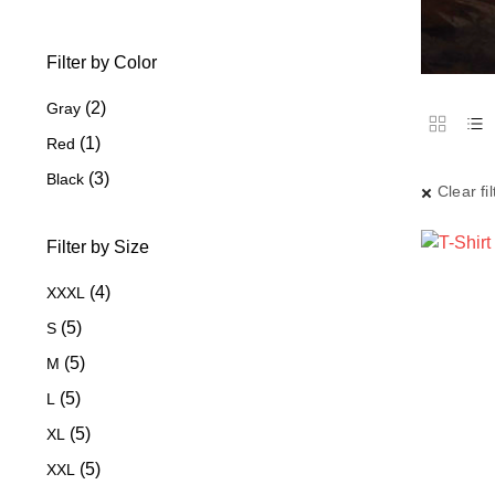
Filter by Color
(2)
Gray
(1)
Red
(3)
Black
Clear fil
Filter by Size
(4)
XXXL
(5)
S
(5)
M
(5)
L
(5)
XL
(5)
XXL