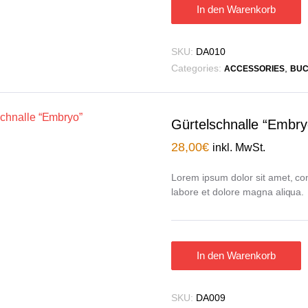
In den Warenkorb
SKU:
DA010
Categories:
,
ACCESSORIES
BUC
Gürtelschnalle “Embry
28,00
€
inkl. MwSt.
Lorem ipsum dolor sit amet, con
labore et dolore magna aliqua.
In den Warenkorb
SKU:
DA009