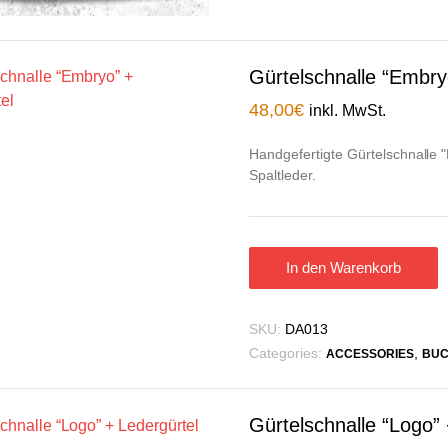
Gürtelschnalle “Embry
48,00
€
inkl. MwSt.
Handgefertigte Gürtelschnalle 
Spaltleder.
In den Warenkorb
SKU:
DA013
Categories:
,
ACCESSORIES
BUC
Gürtelschnalle “Logo” 