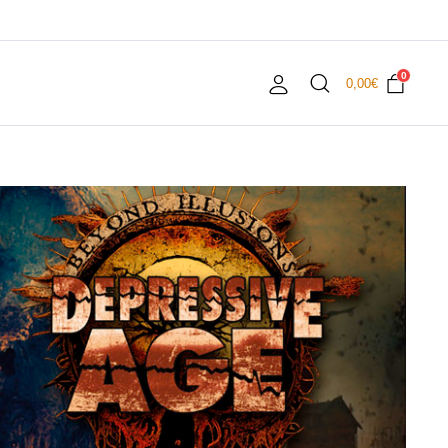
0
0,00
€