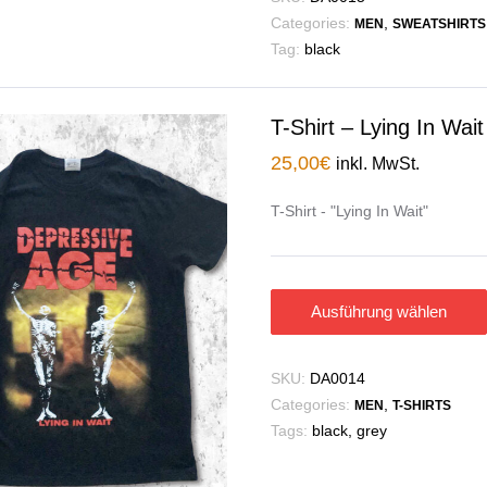
Categories:
,
MEN
SWEATSHIRTS
Tag:
black
T-Shirt – Lying In Wait
25,00
€
inkl. MwSt.
T-Shirt - "Lying In Wait"
Ausführung wählen
SKU:
DA0014
Categories:
,
MEN
T-SHIRTS
Tags:
black
,
grey