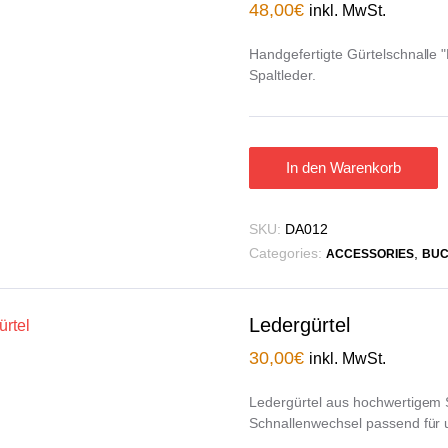
48,00
€
inkl. MwSt.
Handgefertigte Gürtelschnalle 
Spaltleder.
In den Warenkorb
SKU:
DA012
Categories:
,
ACCESSORIES
BUC
Ledergürtel
30,00
€
inkl. MwSt.
Ledergürtel aus hochwertigem S
Schnallenwechsel passend für 