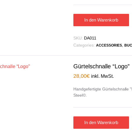
In den Warenkorb
SKU:
DA011
Categories:
,
ACCESSORIES
BUC
Gürtelschnalle “Logo”
28,00
€
inkl. MwSt.
Handgefertigte Gürtelschnalle "
Steel©.
In den Warenkorb