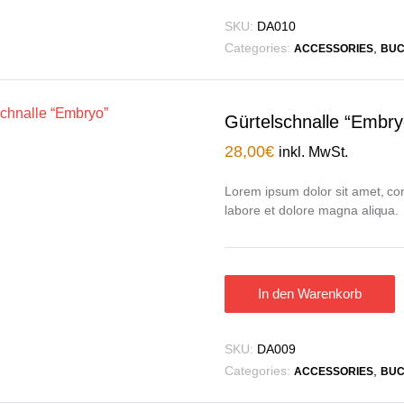
SKU:
DA010
Categories:
,
ACCESSORIES
BUC
Gürtelschnalle “Embry
28,00
€
inkl. MwSt.
Lorem ipsum dolor sit amet, con
labore et dolore magna aliqua.
In den Warenkorb
SKU:
DA009
Categories:
,
ACCESSORIES
BUC