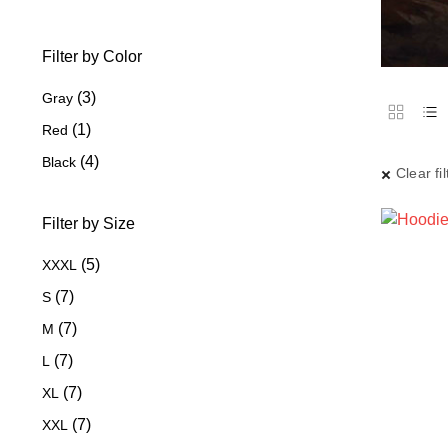
Filter by Color
(3)
Gray
(1)
Red
(4)
Black
Clear fil
Filter by Size
(5)
XXXL
(7)
S
(7)
M
(7)
L
(7)
XL
(7)
XXL