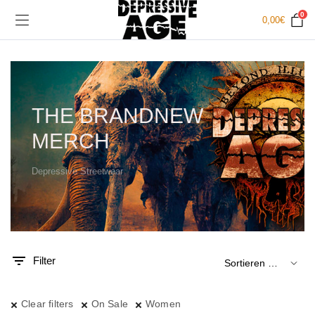
0
0,00
€
THE BRANDNEW
MERCH
Depressive Streetwear
.
x.
is
is
Filter
Clear filters
On Sale
Women