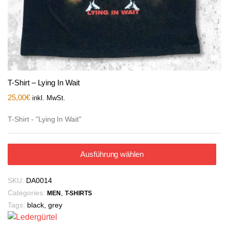
T-Shirt – Lying In Wait
25,00
€
inkl. MwSt.
T-Shirt - "Lying In Wait"
Ausführung wählen
SKU:
DA0014
Categories:
,
MEN
T-SHIRTS
Tags:
black
,
grey