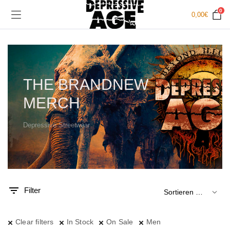
0
0,00
€
THE BRANDNEW
MERCH
Depressive Streetwear
.
x.
is
is
Filter
Clear filters
In Stock
On Sale
Men