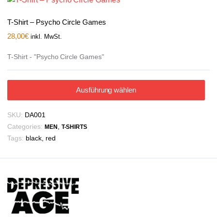
T-Shirt – Psycho Circle Games
28,00
€
inkl. MwSt.
T-Shirt - "Psycho Circle Games"
Ausführung wählen
SKU:
DA001
Categories:
,
MEN
T-SHIRTS
Tags:
black
,
red