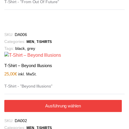
T-Shirt - "From Out Of Future"
SKU:
DA006
Categories:
,
MEN
T-SHIRTS
Tags:
black
,
grey
T-Shirt – Beyond Illusions
25,00
€
inkl. MwSt.
T-Shirt - "Beyond Illusions"
Ausführung wählen
SKU:
DA002
Categories:
,
MEN
T-SHIRTS