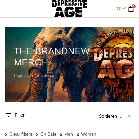
0
0,00
€
THE BRANDNEW
MERCH
Depressive Streetwear
.
x.
is
is
Filter
Clear filters
On Sale
Men
Women