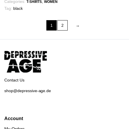
Categories:
,
T-SHIRTS
WOMEN
Tag:
black
1
2
→
Contact Us
shop@depressive-age.de
Account
My Orders