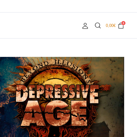
0
0,00
€