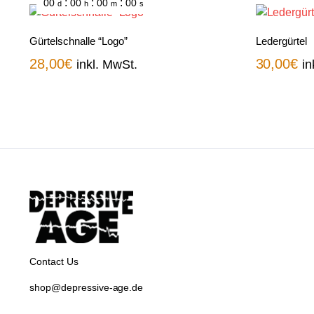
:
:
:
00
00
00
00
d
h
m
s
Gürtelschnalle “Logo”
Ledergürtel
28,00
€
30,00
€
inkl. MwSt.
in
Contact Us
shop@depressive-age.de