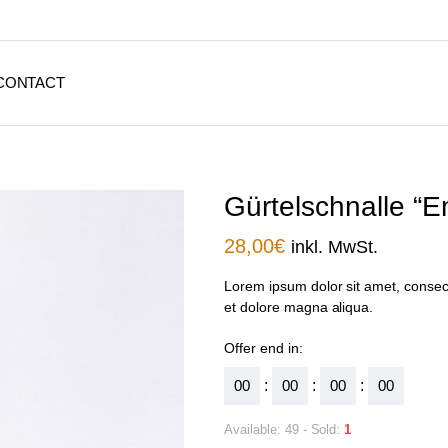
CONTACT
Gürtelschnalle “
28,00
€
inkl. MwSt.
Lorem ipsum dolor sit amet, consect
et dolore magna aliqua.
Offer end in:
00
:
00
:
00
:
00
Available: 49 - Sold:
1