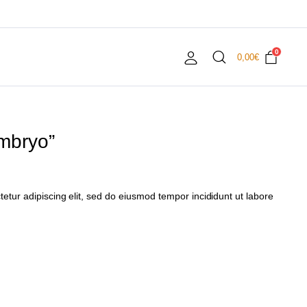
0
0,00
€
Embryo”
etur adipiscing elit, sed do eiusmod tempor incididunt ut labore