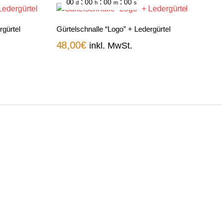
:
:
:
00
00
00
00
d
h
m
s
rgürtel
Gürtelschnalle “Logo” + Ledergürtel
48,00
€
inkl. MwSt.