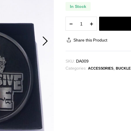
In Stock
Gürtelschnalle
"Embryo"
quantity
Share this Product
SKU:
DA009
Categories:
,
ACCESSORIES
BUCKLE