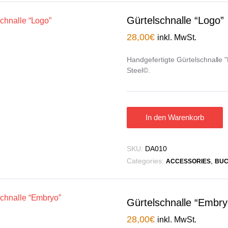
Gürtelschnalle “Logo”
28,00
€
inkl. MwSt.
Handgefertigte Gürtelschnalle "
Steel©.
In den Warenkorb
SKU:
DA010
Categories:
,
ACCESSORIES
BUC
Gürtelschnalle “Embry
28,00
€
inkl. MwSt.