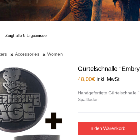
Zeigt alle 8 Ergebnisse
ters
Accessories
Women
Gürtelschnalle “Embry
48,00
€
inkl. MwSt.
Handgefertigte Gürtelschnalle 
Spaltleder.
In den Warenkorb