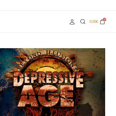
0
0,00
€