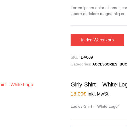
Lorem ipsum dolor sit amet, con
labore et dolore magna aliqua.
In den Warenkorb
SKU:
DA009
Categories:
,
ACCESSORIES
BUC
Girly-Shirt – White Lo
18,00
€
inkl. MwSt.
Ladies-Shirt - "White Logo"