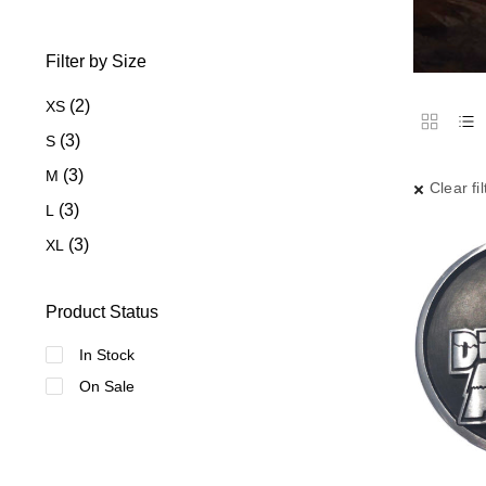
Filter by Size
(2)
XS
(3)
S
(3)
M
Clear fil
(3)
L
(3)
XL
Product Status
In Stock
On Sale