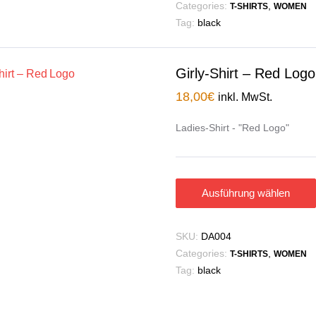
Categories:
,
T-SHIRTS
WOMEN
Tag:
black
Girly-Shirt – Red Logo
18,00
€
inkl. MwSt.
Ladies-Shirt - "Red Logo"
Ausführung wählen
SKU:
DA004
Categories:
,
T-SHIRTS
WOMEN
Tag:
black