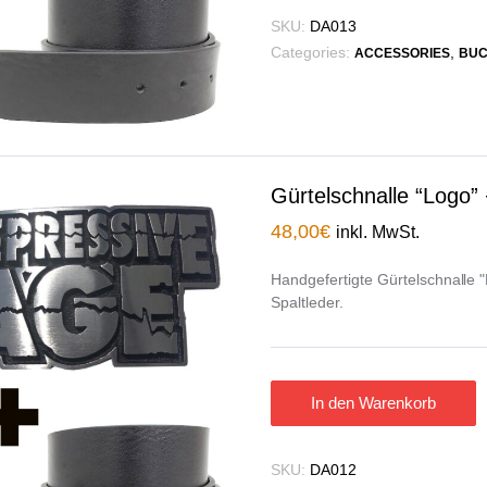
SKU:
DA013
Categories:
,
ACCESSORIES
BUC
Gürtelschnalle “Logo” 
48,00
€
inkl. MwSt.
Handgefertigte Gürtelschnalle 
Spaltleder.
In den Warenkorb
SKU:
DA012