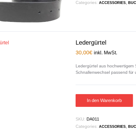
Categories:
,
ACCESSORIES
BUC
Ledergürtel
30,00
€
inkl. MwSt.
Ledergürtel aus hochwertigem S
Schnallenwechsel passend für 
In den Warenkorb
SKU:
DA011
Categories:
,
ACCESSORIES
BUC