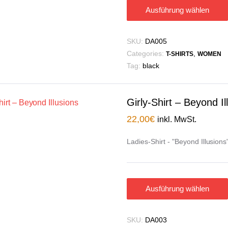
Ausführung wählen
SKU:
DA005
Categories:
,
T-SHIRTS
WOMEN
Tag:
black
Girly-Shirt – Beyond Il
22,00
€
inkl. MwSt.
Ladies-Shirt - "Beyond Illusions
Ausführung wählen
SKU:
DA003